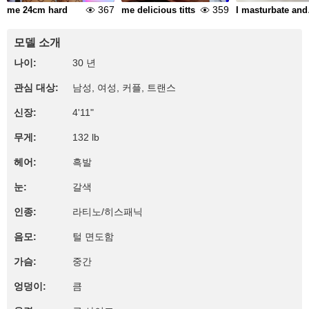
367
359
me 24cm hard
me delicious titts
I mastur
모델 소개
나이:
30 년
관심 대상:
남성, 여성, 커플, 트랜스
신장:
4'11"
무게:
132 lb
헤어:
흑발
눈:
갈색
인종:
라티노/히스패닉
음모:
털 면도함
가슴:
중간
엉덩이:
큼