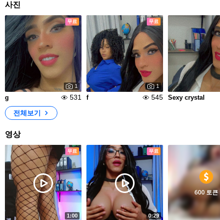
사진
무료
무료
1
1
531
545
g
f
Sexy crystal
전체보기
영상
무료
무료
600 토큰
1:00
0:29