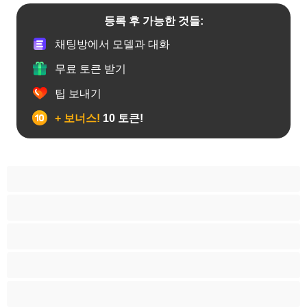
등록 후 가능한 것들:
채팅방에서 모델과 대화
무료 토큰 받기
팁 보내기
+ 보너스!
10 토큰!
19세이상 십대
가정주부
굴곡 있는 몸매
그룹 섹스
근육질