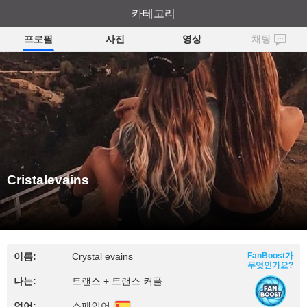
Cristalevains
카테고리
프로필
사진
영상
채팅
Cristalevains
이름:
Crystal evains
FanBoost가
무엇인가요?
나는:
트랜스 + 트랜스 커플
언어:
스페인어