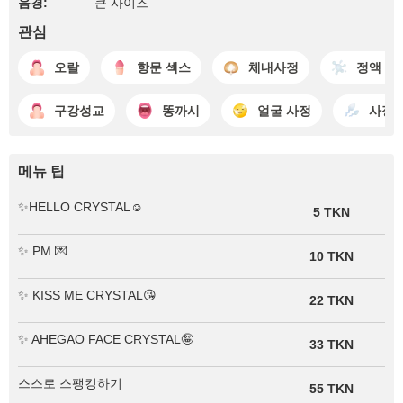
음경:
큰 사이즈
관심
오랄
항문 섹스
체내사정
정액 주
구강성교
똥까시
얼굴 사정
사정
메뉴 팁
✨HELLO CRYSTAL☺️
5 TKN
✨ PM 💌
10 TKN
✨ KISS ME CRYSTAL😘
22 TKN
✨ AHEGAO FACE CRYSTAL🤪
33 TKN
스스로 스팽킹하기
55 TKN