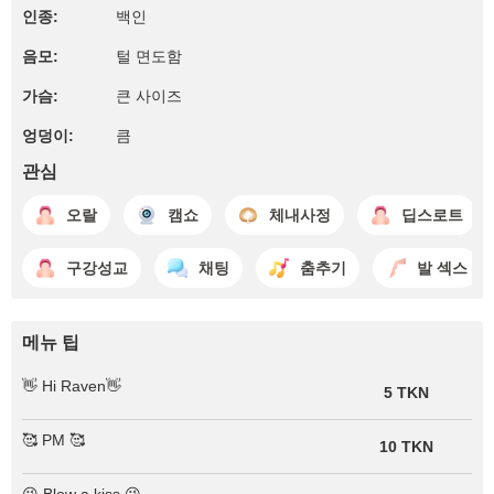
인종:
백인
음모:
털 면도함
가슴:
큰 사이즈
엉덩이:
큼
관심
오랄
캠쇼
체내사정
딥스로트
구강성교
채팅
춤추기
발 섹스
메뉴 팁
👋 Hi Raven👋
5 TKN
🥰 PM 🥰
10 TKN