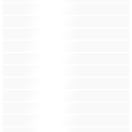
분출
빨간머리
빽보지
쁘띠
신체 결박
아가씨
아랍인
아시아인
애널
여대생
왕가슴