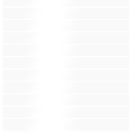
왕가슴
인도인
임산부
작은 가슴
장난감
중년
최고의 개인 채팅 도구
큰 엉덩이
털많은 보지
페티쉬