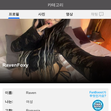
RavenFoxy
카테고리
프로필
사진
영상
채팅
RavenFoxy
이름:
Raven
FanBoost가
무엇인가요?
나는:
여성
고향:
Romania